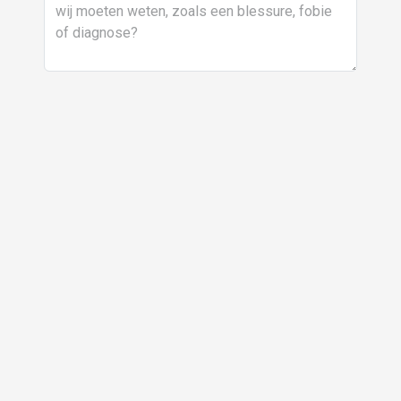
Bij te boeken activiteiten
Kookworkshop Cusco
55
Mountainbiken Sacred Valley
125
Ziplinen tijdens Salkantay Trekking
35
Om jouw plek tijdens deze activiteiten te
garanderen, raden we je aan om ze direct bij
boeking te reserveren.
Bij ons zit je goed